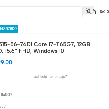
S/
0.
515-56-76D1 Core i7-1165G7, 12GB
, 15.6″ FHD, Windows 10
99.00
[acf field=»mensaje1″]
7-1165G7
 SSD