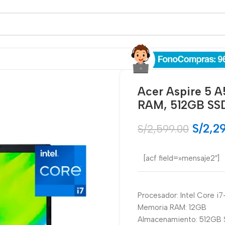
Acer Aspire 5 A
RAM, 512GB SSD
S/
2,2
S/
2,599.00
[acf field=»mensaje2″]
Procesador: Intel Core i
Memoria RAM: 12GB
Almacenamiento: 512GB