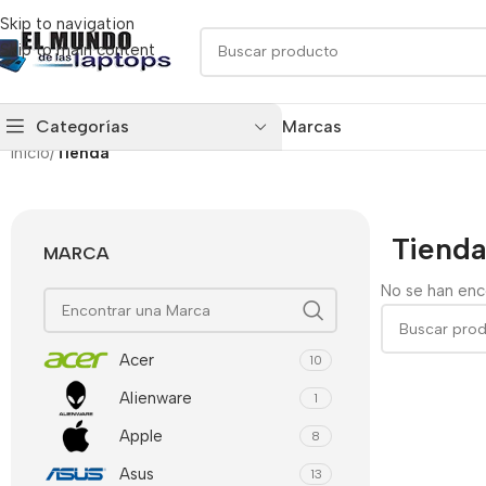
Skip to navigation
Skip to main content
Categorías
Marcas
Inicio
/
Tienda
Tiend
MARCA
No se han enc
Acer
10
Alienware
1
Apple
8
Asus
13