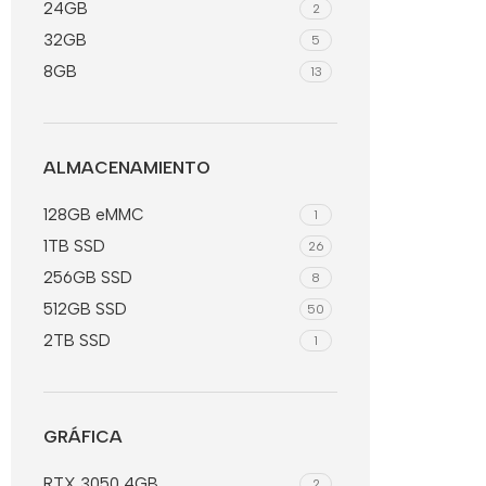
24GB
2
32GB
5
8GB
13
ALMACENAMIENTO
128GB eMMC
1
1TB SSD
26
256GB SSD
8
512GB SSD
50
2TB SSD
1
GRÁFICA
RTX 3050 4GB
2