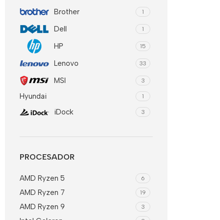
Brother
1
Dell
1
HP
15
Lenovo
33
MSI
3
Hyundai
1
iDock
3
PROCESADOR
AMD Ryzen 5
6
AMD Ryzen 7
19
AMD Ryzen 9
3