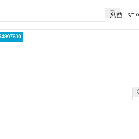
S/
0.