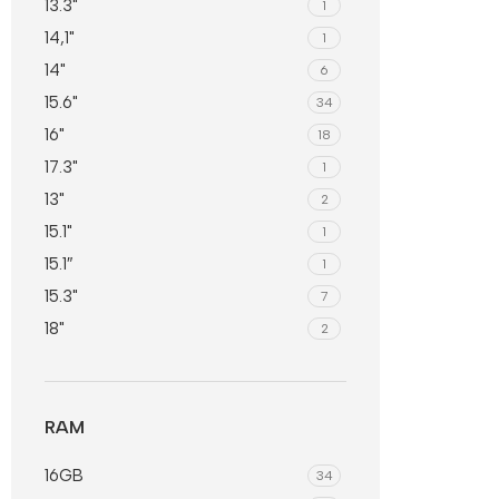
13.3"
1
14,1"
1
14"
6
15.6"
34
16"
18
17.3"
1
13"
2
15.1"
1
15.1″
1
15.3"
7
18"
2
RAM
16GB
34