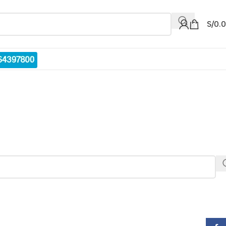
S/
0.