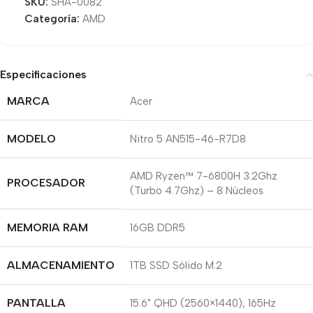
SKU:
SHA-0082
Categoría:
AMD
Especificaciones
MARCA
Acer
MODELO
Nitro 5 AN515-46-R7D8
AMD Ryzen™ 7-6800H 3.2Ghz
PROCESADOR
(Turbo 4.7Ghz) – 8 Núcleos
MEMORIA RAM
16GB DDR5
ALMACENAMIENTO
1TB SSD Sólido M.2
PANTALLA
15.6" QHD (2560×1440), 165Hz