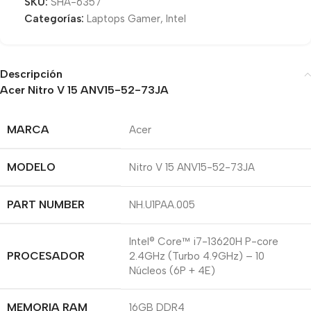
SKU:
SHA-6357
Categorías:
Laptops Gamer
,
Intel
Descripción
Acer Nitro V 15 ANV15-52-73JA
MARCA
Acer
MODELO
Nitro V 15 ANV15-52-73JA
PART NUMBER
NH.U1PAA.005
Intel® Core™ i7-13620H P-core
PROCESADOR
2.4GHz (Turbo 4.9GHz) – 10
Núcleos (6P + 4E)
MEMORIA RAM
16GB DDR4