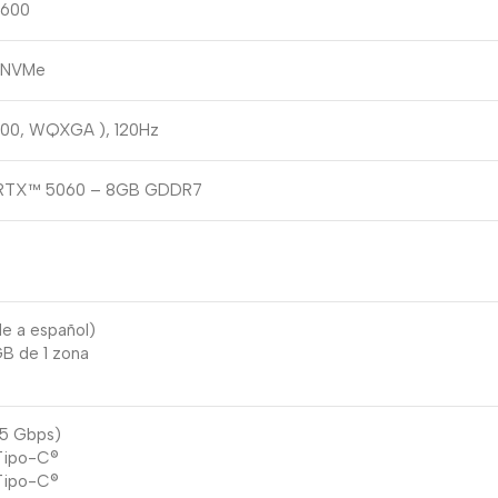
5600
e NVMe
1600, WQXGA ), 120Hz
 RTX™ 5060 – 8GB GDDR7
le a español)
B de 1 zona
(5 Gbps)
 Tipo-C®
 Tipo-C®