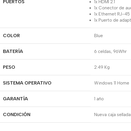
PUERTOS
1x HDMI 2.1
1x Conector de au
1x Ethernet RJ-45
1x Puerto de adap
COLOR
Blue
BATERÍA
6 celdas, 96Whr
PESO
2.49 Kg
SISTEMA OPERATIVO
Windows 11 Home
GARANTÍA
1 año
CONDICIÓN
Nueva caja sellada