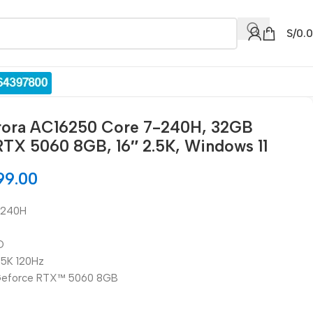
S/
0.
urora AC16250 Core 7-240H, 32GB
RTX 5060 8GB, 16″ 2.5K, Windows 11
99.00
7-240H
D
2.5K 120Hz
® Geforce RTX™ 5060 8GB