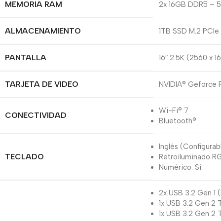
MEMORIA RAM
2x 16GB DDR5 – 
ALMACENAMIENTO
1TB SSD M.2 PCI
PANTALLA
16″ 2.5K (2560 x 
TARJETA DE VIDEO
NVIDIA® Geforce
Wi-Fi® 7
CONECTIVIDAD
Bluetooth®
Inglés (Configurab
TECLADO
Retroiluminado RG
Numérico: Sí
2x USB 3.2 Gen 1 
1x USB 3.2 Gen 2
1x USB 3.2 Gen 2