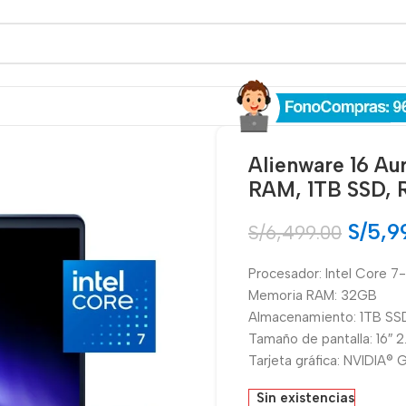
Alienware 16 A
RAM, 1TB SSD, 
S/
5,9
S/
6,499.00
Procesador: Intel Core 
Memoria RAM: 32GB
Almacenamiento: 1TB SS
Tamaño de pantalla: 16″ 
Tarjeta gráfica: NVIDIA
Sin existencias