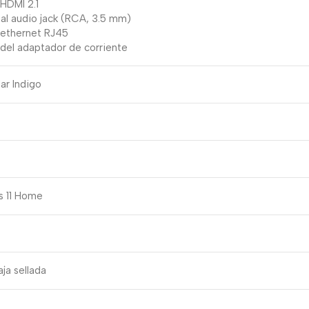
 HDMI 2.1
sal audio jack (RCA, 3.5 mm)
 ethernet RJ45
 del adaptador de corriente
lar Indigo
 11 Home
ja sellada