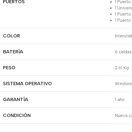
PUERTOS
1 Puerto
1 Univer
1 Puerto
1 Puerto
COLOR
Interstel
BATERÍA
6 celdas
PESO
2.61 Kg
SISTEMA OPERATIVO
Windows
GARANTÍA
1 año
CONDICIÓN
Nueva ca