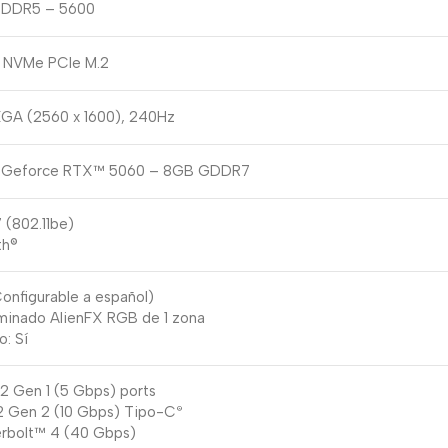
 DDR5 – 5600
 NVMe PCIe M.2
GA (2560 x 1600), 240Hz
® Geforce RTX™ 5060 – 8GB GDDR7
 (802.11be)
th®
Configurable a español)
uminado AlienFX RGB de 1 zona
: Sí
2 Gen 1 (5 Gbps) ports
.2 Gen 2 (10 Gbps) Tipo-C
®
erbolt™ 4 (40 Gbps)