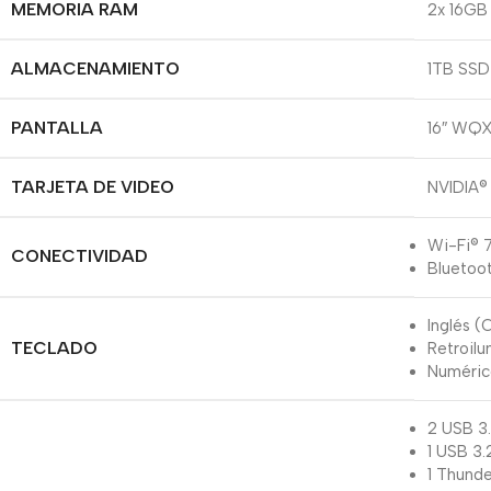
MEMORIA RAM
2x 16GB
ALMACENAMIENTO
1TB SSD
PANTALLA
16″ WQX
TARJETA DE VIDEO
NVIDIA
Wi-Fi® 7
CONECTIVIDAD
Bluetoo
Inglés (
TECLADO
Retroil
Numérico
2 USB 3.
1 USB 3
1 Thund