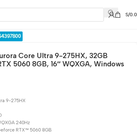
S/
0.
Aurora Core Ultra 9-275HX, 32GB
 RTX 5060 8GB, 16″ WQXGA, Windows
ltra 9-275HX
D
″ WQXGA 240Hz
® Geforce RTX™ 5060 8GB