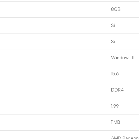
8GB
Sí
Sí
Windows 11
15.6
DDR4
1.99
11MB
AMD Radeon