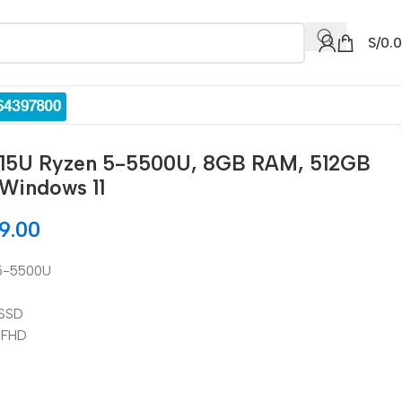
S/
0.
515U Ryzen 5-5500U, 8GB RAM, 512GB
 Windows 11
9.00
 5-5500U
 SSD
″ FHD