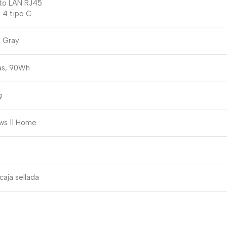
rto LAN RJ45
 4 tipo C
e Gray
as, 90Wh
g
s 11 Home
caja sellada