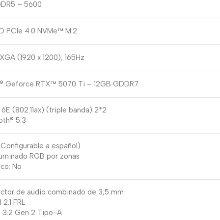
DDR5 – 5600
D PCIe 4.0 NVMe™ M.2
XGA (1920 x 1200), 165Hz
A® Geforce RTX™ 5070 Ti – 12GB GDDR7
6E (802.11ax) (triple banda) 2*2
oth® 5.3
(Configurable a español)
luminado RGB por zonas
co: No
ector de audio combinado de 3,5 mm
 2.1 FRL
 3.2 Gen 2 Tipo-A