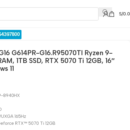
S/
0.
 G16 G614PR-G16.R95070TI Ryzen 9-
AM, 1TB SSD, RTX 5070 Ti 12GB, 16″
s 11
 9-8940HX
D
 WUXGA 165Hz
® Geforce RTX™ 5070 Ti 12GB