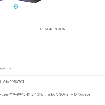
DESCRIPCIÓN
rix G16
R-G16.R95070TI
yzen™ 9-8940HX 2.4GHz (Turbo 5.3GHz) – 16 Núcleos