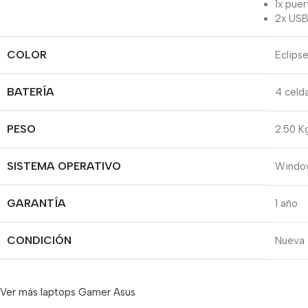
1x pue
2x USB
COLOR
Eclips
BATERÍA
4 celd
PESO
2.50 K
SISTEMA OPERATIVO
Window
GARANTÍA
1 año
CONDICIÓN
Nueva 
Ver más laptops Gamer Asus