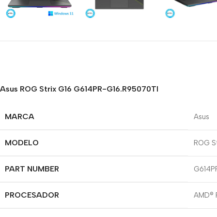
Asus ROG Strix G16 G614PR-G16.R95070TI
MARCA
Asus
MODELO
ROG St
PART NUMBER
G614P
PROCESADOR
AMD® R