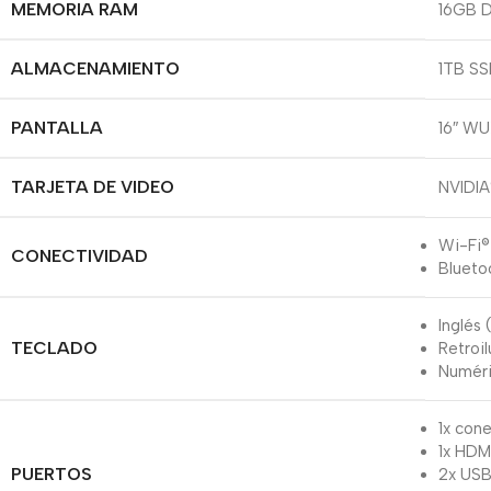
MEMORIA RAM
16GB 
ALMACENAMIENTO
1TB SS
PANTALLA
16″ WU
TARJETA DE VIDEO
NVIDI
Wi-Fi® 
CONECTIVIDAD
Blueto
Inglés 
TECLADO
Retroi
Numéri
1x con
1x HDMI
PUERTOS
2x USB