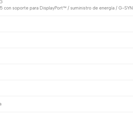
5G
5 con soporte para DisplayPort™ / suministro de energía / G-SY
a