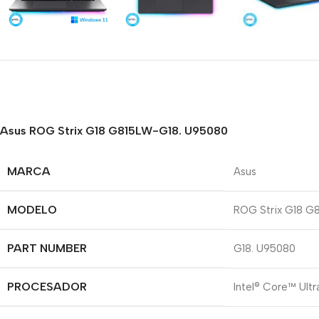
Asus ROG Strix G18 G815LW-G18. U95080
MARCA
Asus
MODELO
ROG Strix G18 G
PART NUMBER
G18. U95080
PROCESADOR
Intel® Core™ Ult