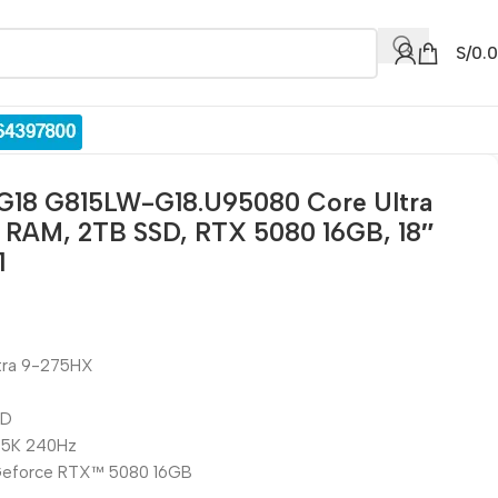
S/
0.
 G18 G815LW-G18.U95080 Core Ultra
RAM, 2TB SSD, RTX 5080 16GB, 18″
1
ltra 9-275HX
SD
2.5K 240Hz
® Geforce RTX™ 5080 16GB