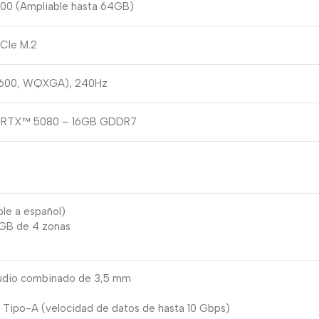
0 (Ampliable hasta 64GB)
CIe M.2
x 1600, WQXGA), 240Hz
e RTX™ 5080 – 16GB GDDR7
ble a español)
RGB de 4 zonas
audio combinado de 3,5 mm
 Tipo-A (velocidad de datos de hasta 10 Gbps)