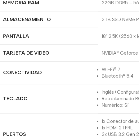
MEMORIA RAM
32GB DDR5 – 560
ALMACENAMIENTO
2TB SSD NVMe P
PANTALLA
18″ 2.5K (2560 
TARJETA DE VIDEO
NVIDIA® Geforc
Wi-Fi® 7
CONECTIVIDAD
Bluetooth® 5.4
Inglés (Configura
TECLADO
Retroiluminado 
Numérico: Sí
1x Conector de 
1x HDMI 2.1 FRL
PUERTOS
3x USB 3.2 Gen 2