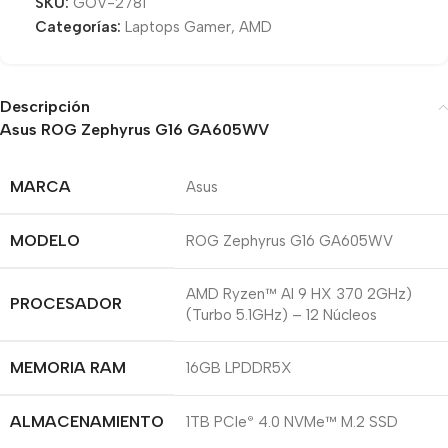
SKU:
GOV-2781
Categorías:
Laptops Gamer
,
AMD
Descripción
Asus ROG Zephyrus G16 GA605WV
MARCA
Asus
MODELO
ROG Zephyrus G16 GA605WV
AMD Ryzen™ AI 9 HX 370 2GHz)
PROCESADOR
(Turbo 5.1GHz) – 12 Núcleos
MEMORIA RAM
16GB LPDDR5X
ALMACENAMIENTO
1TB PCIe
4.0 NVMe™ M.2 SSD
®