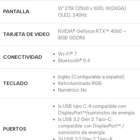
16″ 2.5K (2560 x 1600, WQXGA)
PANTALLA
OLED, 240Hz
NVIDIA® Geforce RTX™ 4060 –
TARJETA DE VIDEO
8GB GDDR6
Wi-Fi® 7
CONECTIVIDAD
Bluetooth® 5.4
Inglés (Configurable a español)
TECLADO
Retroiluminado RGB
Numérico: No
1x USB tipo C 4 compatible con
DisplayPort™/suministro de energía
1x USB 3.2 Gen 2 Tipo-C
compatible con DisplayPort™ /
PUERTOS
suministro de energía
2x USB 3.2 Gen 2 Tipo-A