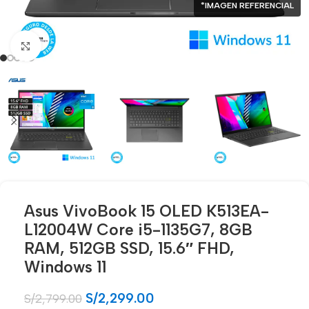
*IMAGEN REFERENCIAL
Click para agrandar
Asus VivoBook 15 OLED K513EA-
L12004W Core i5-1135G7, 8GB
RAM, 512GB SSD, 15.6″ FHD,
Windows 11
S/
2,299.00
S/
2,799.00