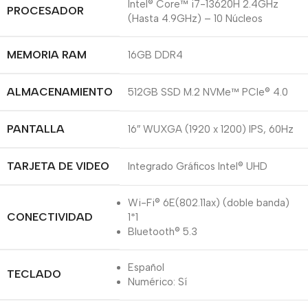
Intel® Core™ i7-13620H 2.4GHz
PROCESADOR
(Hasta 4.9GHz) – 10 Núcleos
MEMORIA RAM
16GB DDR4
ALMACENAMIENTO
512GB SSD M.2 NVMe™ PCIe® 4.0
PANTALLA
16″ WUXGA (1920 x 1200) IPS, 60Hz
TARJETA DE VIDEO
Integrado Gráficos Intel® UHD
Wi-Fi® 6E(802.11ax) (doble banda)
CONECTIVIDAD
1*1
Bluetooth® 5.3
Español
TECLADO
Numérico: Sí