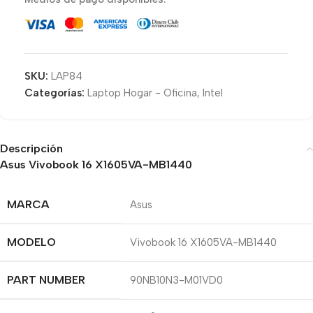
SKU:
LAP84
Categorías:
Laptop Hogar - Oficina
,
Intel
Descripción
Asus Vivobook 16 X1605VA-MB1440
MARCA
Asus
MODELO
Vivobook 16 X1605VA-MB1440
PART NUMBER
90NB10N3-M01VD0