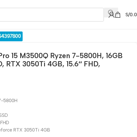
S/
0.
Pro 15 M3500Q Ryzen 7-5800H, 16GB
, RTX 3050Ti 4GB, 15.6″ FHD,
 7-5800H
 SSD
″ FHD
 Geforce RTX 3050Ti 4GB