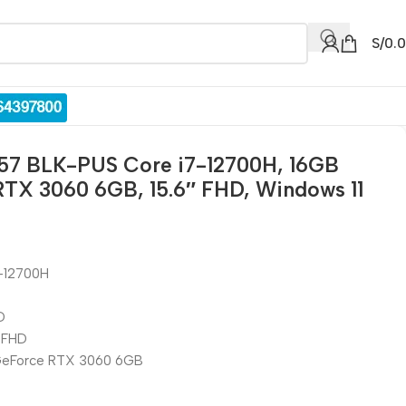
S/
0.
57 BLK-PUS Core i7-12700H, 16GB
RTX 3060 6GB, 15.6″ FHD, Windows 11
7-12700H
D
″ FHD
® GeForce RTX 3060 6GB