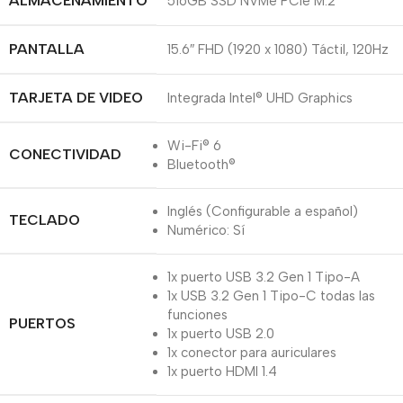
ALMACENAMIENTO
516GB SSD NVMe PCIe M.2
PANTALLA
15.6″ FHD (1920 x 1080) Táctil, 120Hz
TARJETA DE VIDEO
Integrada Intel® UHD Graphics
Wi-Fi® 6
CONECTIVIDAD
Bluetooth®
Inglés (Configurable a español)
TECLADO
Numérico: Sí
1x puerto USB 3.2 Gen 1 Tipo-A
1x USB 3.2 Gen 1 Tipo-C todas las
funciones
PUERTOS
1x puerto USB 2.0 ​
1x conector para auriculares
1x puerto HDMI 1.4