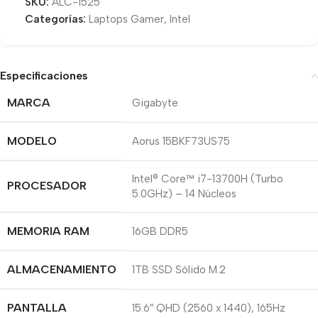
SKU:
ALC-1525
Categorías:
Laptops Gamer
,
Intel
Especificaciones
MARCA
Gigabyte
MODELO
Aorus 15BKF73US75
Intel® Core™ i7-13700H (Turbo
PROCESADOR
5.0GHz) – 14 Núcleos
MEMORIA RAM
16GB DDR5
ALMACENAMIENTO
1TB SSD Sólido M.2
PANTALLA
15.6″ QHD (2560 x 1440), 165Hz