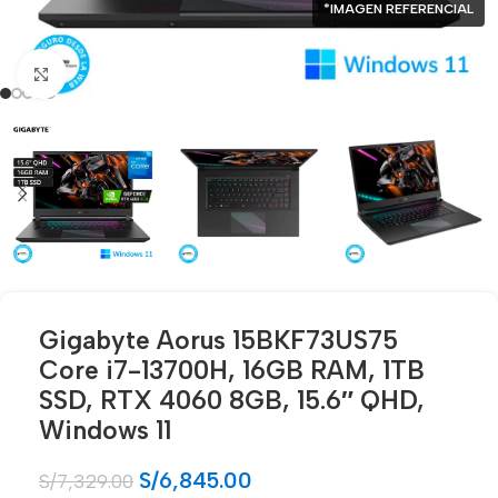
*IMAGEN REFERENCIAL
Click para agrandar
Gigabyte Aorus 15BKF73US75
Core i7-13700H, 16GB RAM, 1TB
SSD, RTX 4060 8GB, 15.6″ QHD,
Windows 11
S/
6,845.00
S/
7,329.00