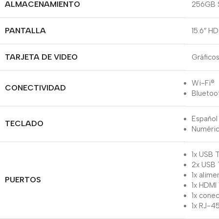
ALMACENAMIENTO
256GB 
PANTALLA
15.6″ HD
TARJETA DE VIDEO
Gráficos
Wi-Fi®
CONECTIVIDAD
Bluetoo
Español
TECLADO
Numéric
1x USB 
2x USB
1x alim
PUERTOS
1x HDMI 
1x cone
1x RJ-4