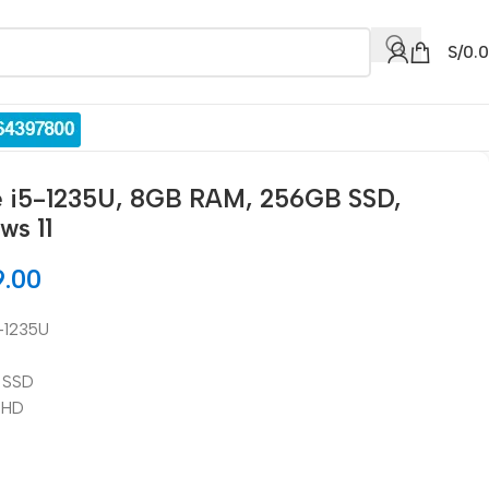
S/
0.
 i5-1235U, 8GB RAM, 256GB SSD,
ws 11
9.00
5-1235U
 SSD
″ HD