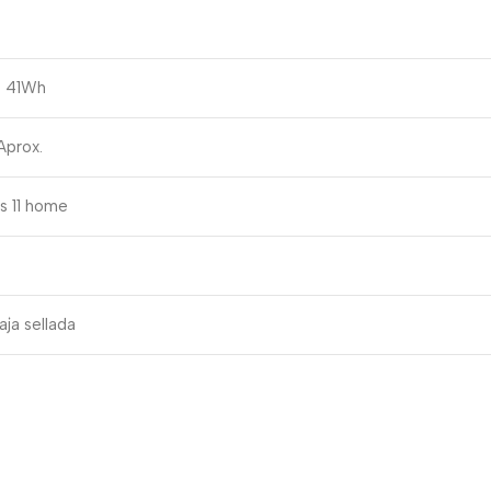
s 41Wh
Aprox.
 11 home
ja sellada