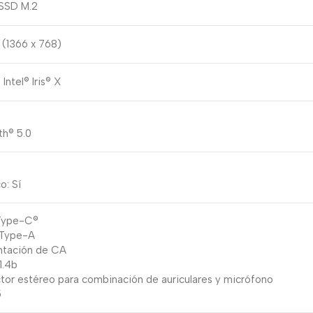
SSD M.2
 (1366 x 768)
 Intel® Iris® X
th® 5.0
o: Sí
Type-C®
 Type-A
entación de CA
1.4b
ctor estéreo para combinación de auriculares y micrófono
5