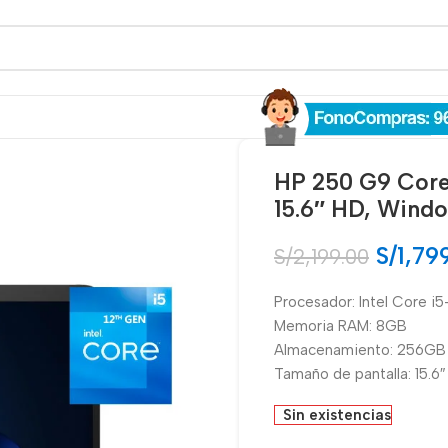
HP 250 G9 Core
15.6″ HD, Windo
S/
1,79
S/
2,199.00
Procesador: Intel Core i
Memoria RAM: 8GB
Almacenamiento: 256GB
Tamaño de pantalla: 15.6
Sin existencias