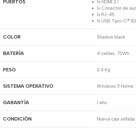
PUERTOS
1x HDMI 2.1
1x Conector de au
1x RJ-45
1x USB Tipo-C® 1
COLOR
Shadow black
BATERÍA
4 celdas, 70Wh
PESO
2.4 Kg
SISTEMA OPERATIVO
Windows 11 Home
GARANTÍA
1 año
CONDICIÓN
Nueva caja sellada