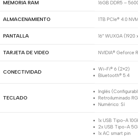
MEMORIA RAM
16GB DDR5 – 560
ALMACENAMIENTO
1TB PCIe® 4.0 NV
PANTALLA
16″ WUXGA (1920 x
TARJETA DE VIDEO
NVIDIA® Geforce
Wi-Fi® 6 (2×2)
CONECTIVIDAD
Bluetooth® 5.4
Inglés (Configurab
TECLADO
Retroiluminado RG
Numérico: Sí
1x USB Tipo-A 10
2x USB Tipo-A 5G
1x AC smart pin