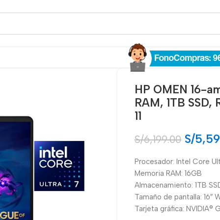
HP OMEN 16-am
RAM, 1TB SSD,
11
S/
5,59
S/
6,199.00
Procesador: Intel Core U
Memoria RAM: 16GB
Almacenamiento: 1TB SS
Tamaño de pantalla: 16
Tarjeta gráfica: NVIDIA