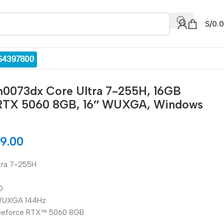
S/
0.
0073dx Core Ultra 7-255H, 16GB
 RTX 5060 8GB, 16″ WUXGA, Windows
9.00
ltra 7-255H
D
″ WUXGA 144Hz
® Geforce RTX™ 5060 8GB