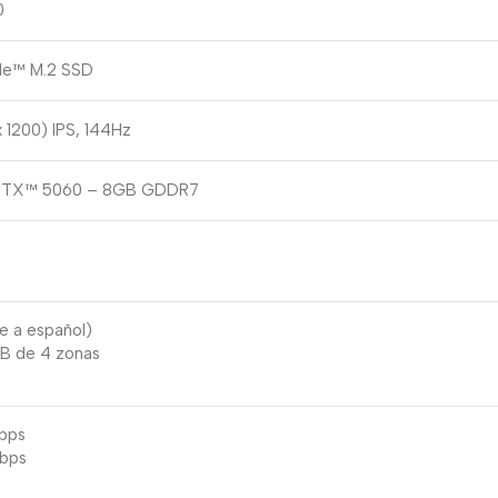
0
Me™ M.2 SSD
 1200) IPS, 144Hz
 RTX™ 5060 – 8GB GDDR7
le a español)
B de 4 zonas
Gbps
bps