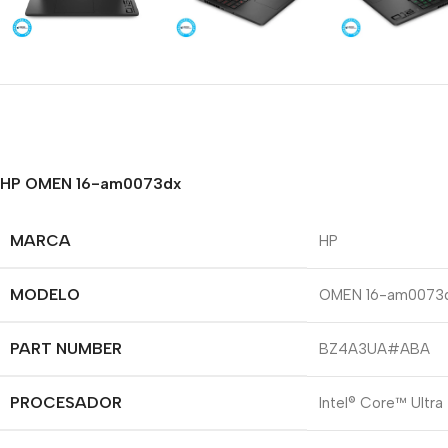
HP OMEN 16-am0073dx
MARCA
HP
MODELO
OMEN 16-am0073
PART NUMBER
BZ4A3UA#ABA
PROCESADOR
Intel® Core™ Ultr