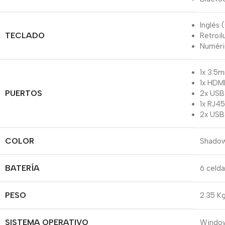
Inglés 
TECLADO
Retroi
Numéri
1x 3.5
1x HDM
PUERTOS
2x USB
1x RJ45
2x USB
COLOR
Shadow
BATERÍA
6 celda
PESO
2.35 Kg
SISTEMA OPERATIVO
Window