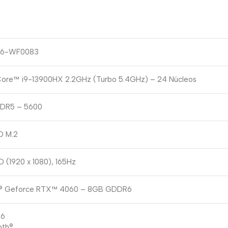
16-WF0083
 Core™ i9-13900HX 2.2GHz (Turbo 5.4GHz) – 24 Núcleos
DR5 – 5600
D M.2
HD (1920 x 1080), 165Hz
A® Geforce RTX™ 4060 – 8GB GDDR6
 6
oth®