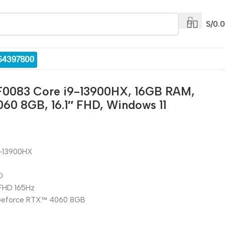
S/
0.
0083 Core i9-13900HX, 16GB RAM,
60 8GB, 16.1″ FHD, Windows 11
9-13900HX
D
 FHD 165Hz
® Geforce RTX™ 4060 8GB