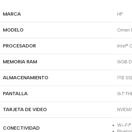
MARCA
HP
MODELO
Omen 
PROCESADOR
Intel®
MEMORIA RAM
16GB D
ALMACENAMIENTO
1TB SS
PANTALLA
16.1″ F
TARJETA DE VIDEO
NVIDI
Wi-Fi®
CONECTIVIDAD
Blueto