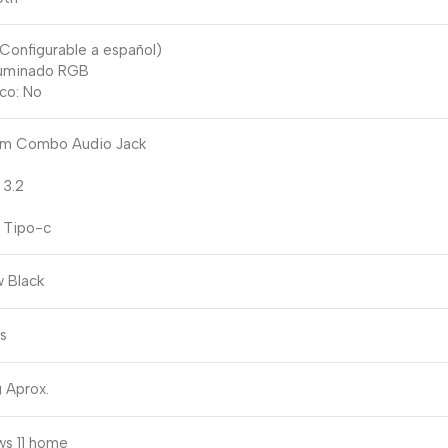
(Configurable a español)
luminado RGB
co: No
mm Combo Audio Jack
I
 3.2
 Tipo-c
 Black
s
 Aprox.
s 11 home