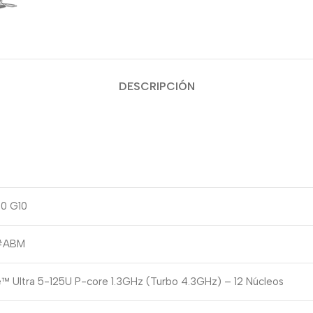
DESCRIPCIÓN
0 G10
#ABM
e™ Ultra 5-125U P-core 1.3GHz (Turbo 4.3GHz) – 12 Núcleos