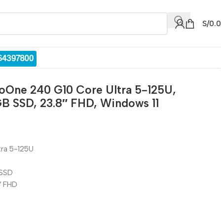
S/
0.
roOne 240 G10 Core Ultra 5-125U,
B SSD, 23.8″ FHD, Windows 11
tra 5-125U
 SSD
″ FHD