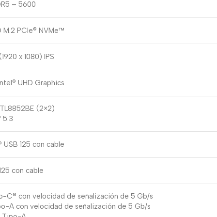
DR5 – 5600
D M.2 PCIe® NVMe™
(1920 x 1080) IPS
Intel® UHD Graphics
RTL8852BE (2×2)
 5.3
 USB 125 con cable
125 con cable
o-C® con velocidad de señalización de 5 Gb/s
o-A con velocidad de señalización de 5 Gb/s
0 Tipo-A