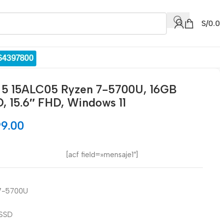
S/
0.
 5 15ALC05 Ryzen 7-5700U, 16GB
, 15.6″ FHD, Windows 11
99.00
[acf field=»mensaje1″]
 7-5700U
 SSD