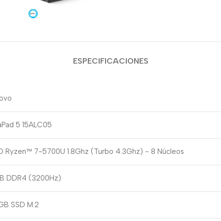
ESPECIFICACIONES
ovo
aPad 5 15ALC05
 Ryzen™ 7-5700U 1.8Ghz (Turbo 4.3Ghz) - 8 Núcleos
B DDR4 (3200Hz)
GB SSD M.2