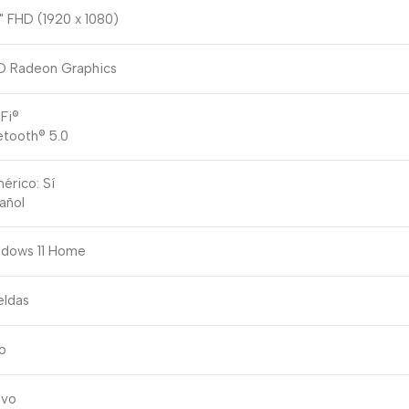
6" FHD (1920 x 1080)
 Radeon Graphics
Fi®
etooth® 5.0
érico: Sí
añol
dows 11 Home
eldas
ño
evo