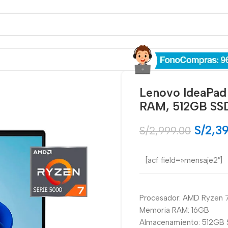
Lenovo IdeaPad
RAM, 512GB SSD
S/
2,3
S/
2,999.00
[acf field=»mensaje2″]
Procesador: AMD Ryzen
Memoria RAM: 16GB
Almacenamiento: 512GB