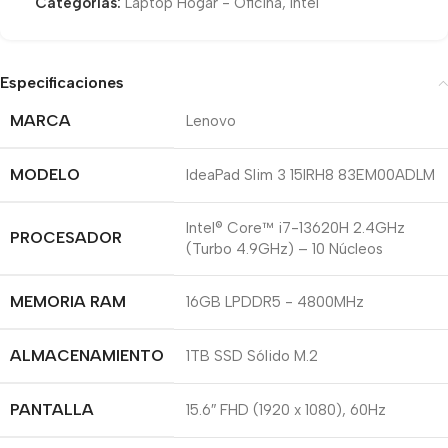
Categorías:
Laptop Hogar - Oficina
,
Intel
Especificaciones
MARCA
Lenovo
MODELO
IdeaPad Slim 3 15IRH8 83EM00ADLM
Intel® Core™ i7-13620H 2.4GHz
PROCESADOR
(Turbo 4.9GHz) – 10 Núcleos
MEMORIA RAM
16GB LPDDR5 - 4800MHz
ALMACENAMIENTO
1TB SSD Sólido M.2
PANTALLA
15.6″ FHD (1920 x 1080), 60Hz