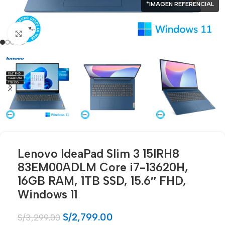
*IMAGEN REFERENCIAL
Click para agrandar
Lenovo IdeaPad Slim 3 15IRH8
83EM00ADLM Core i7-13620H,
16GB RAM, 1TB SSD, 15.6″ FHD,
Windows 11
S/
2,799.00
S/
3,299.00