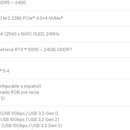
DDR5 – 6400
D M.2 2280 PCIe® 4.0×4 NVMe®
A (2560 x 1600) OLED, 240Hz
Geforce RTX™ 5090 – 24GB GDDR7
® 5.4
nfigurable a español)
inado RGB por tecla
 Sí
(USB 5Gbps / USB 3.2 Gen 1)
(USB 10Gbps / USB 3.2 Gen 2)
 (USB 10Gbps / USB 3.2 Gen 2)