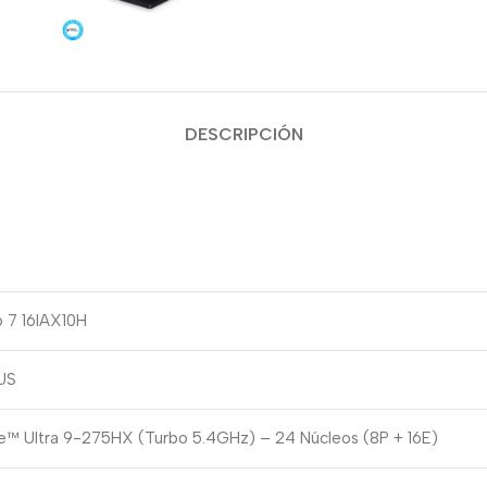
DESCRIPCIÓN
o 7 16IAX10H
US
re™ Ultra 9-275HX (Turbo 5.4GHz) – 24 Núcleos (8P + 16E)