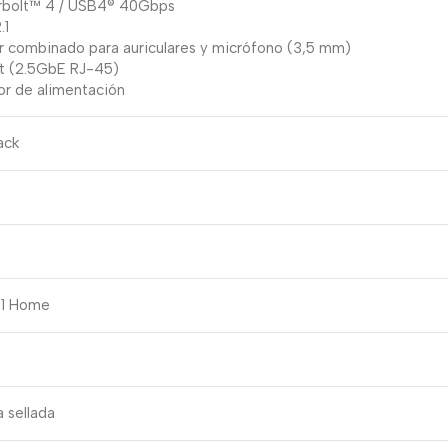
rbolt™ 4 / USB4® 40Gbps
.1
r combinado para auriculares y micrófono (3,5 mm)
et (2.5GbE RJ-45)
or de alimentación
ack
11 Home
 sellada