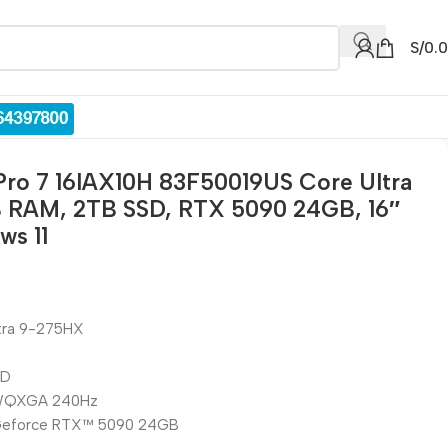
S/
0.
Pro 7 16IAX10H 83F50019US Core Ultra
 RAM, 2TB SSD, RTX 5090 24GB, 16″
s 11
ltra 9-275HX
SD
″ WQXGA 240Hz
® Geforce RTX™ 5090 24GB