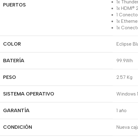
1x Thunde
PUERTOS
1x HDMI® 2
1 Conecto
1x Ethern
1x Conect
COLOR
Eclipse Bl
BATERÍA
99.9Wh
PESO
2.57 Kg
SISTEMA OPERATIVO
Windows 
GARANTÍA
1 año
CONDICIÓN
Nueva caja