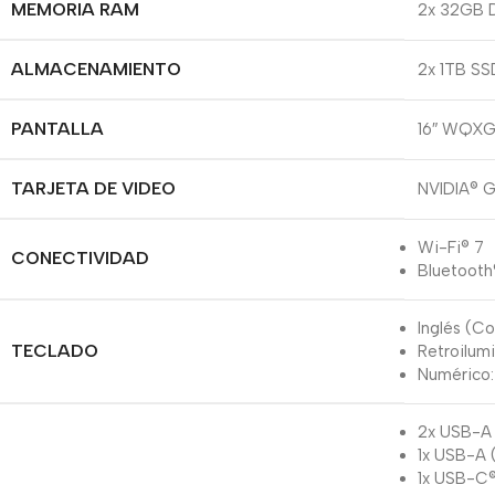
MEMORIA RAM
2x 32GB 
ALMACENAMIENTO
2x 1TB SS
PANTALLA
16″ WQXG
TARJETA DE VIDEO
NVIDIA® 
Wi-Fi® 7
CONECTIVIDAD
Bluetooth
Inglés (Co
TECLADO
Retroilum
Numérico:
2x USB-A 
1x USB-A 
1x USB-C®