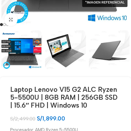
*IMAGEN REFERENCIAL
Click para agrandar
Laptop Lenovo V15 G2 ALC Ryzen
5-5500U | 8GB RAM | 256GB SSD
| 15.6″ FHD | Windows 10
S/
1,899.00
S/
2,499.00
Procesador: AMD Ryzen 5-5500U