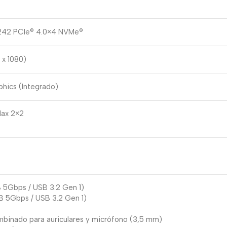
242 PCIe® 4.0×4 NVMe®
 x 1080)
phics (Integrado)
1ax 2×2
 5Gbps / USB 3.2 Gen 1)
B 5Gbps / USB 3.2 Gen 1)
mbinado para auriculares y micrófono (3,5 mm)