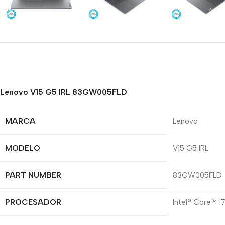
Lenovo V15 G5 IRL 83GW005FLD
MARCA
Lenovo
MODELO
V15 G5 IRL
PART NUMBER
83GW005FLD
PROCESADOR
Intel® Core™ i