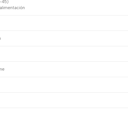
J-45)
 alimentación
h
me