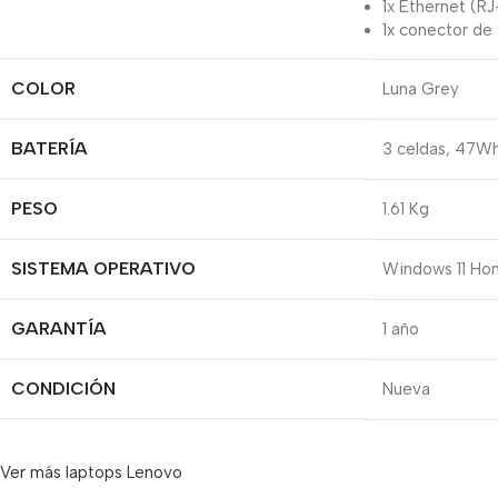
1x Ethernet (R
1x conector de
COLOR
Luna Grey
BATERÍA
3 celdas, 47W
PESO
1.61 Kg
SISTEMA OPERATIVO
Windows 11 Ho
GARANTÍA
1 año
CONDICIÓN
Nueva
Ver más laptops Lenovo