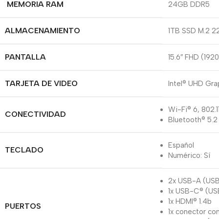
MEMORIA RAM
24GB DDR5
ALMACENAMIENTO
1TB SSD M.2 2
PANTALLA
15.6″ FHD (1920
TARJETA DE VIDEO
Intel® UHD Gra
Wi-Fi® 6, 802.1
CONECTIVIDAD
Bluetooth® 5.2
Español
TECLADO
Numérico: Sí
2x USB-A (USB
1x USB-C® (US
1x HDMI® 1.4b
PUERTOS
1x conector co