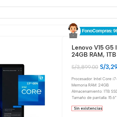
Lenovo V15 G5 
24GB RAM, 1TB 
S/
3,2
S/
3,899.00
Procesador: Intel Core i
Memoria RAM: 24GB
Almacenamiento: 1TB SS
Tamaño de pantalla: 15.6
Sin existencias