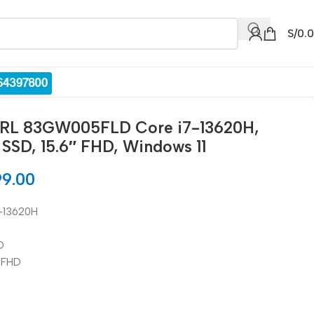
S/
0.
IRL 83GW005FLD Core i7-13620H,
SSD, 15.6″ FHD, Windows 11
99.00
7-13620H
D
″ FHD