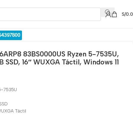
S/
0.
 16ARP8 83BS0000US Ryzen 5-7535U,
 SSD, 16″ WUXGA Táctil, Windows 11
 5-7535U
 SSD
 WUXGA Táctil