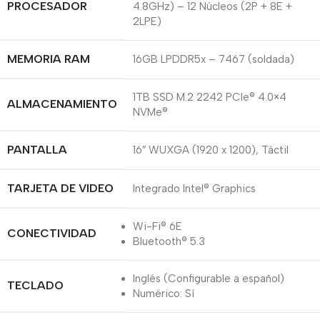
PROCESADOR
4.8GHz) – 12 Núcleos (2P + 8E +
2LPE)
MEMORIA RAM
16GB LPDDR5x – 7467 (soldada)
1TB SSD M.2 2242 PCIe® 4.0×4
ALMACENAMIENTO
NVMe®
PANTALLA
16″ WUXGA (1920 x 1200), Táctil
TARJETA DE VIDEO
Integrado Intel® Graphics
Wi-Fi® 6E
CONECTIVIDAD
Bluetooth® 5.3
Inglés (Configurable a español)
TECLADO
Numérico: Sí