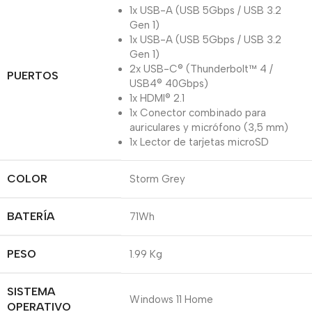
1x USB-A (USB 5Gbps / USB 3.2
Gen 1)
1x USB-A (USB 5Gbps / USB 3.2
Gen 1)
2x USB-C® (Thunderbolt™ 4 /
PUERTOS
USB4® 40Gbps)
1x HDMI® 2.1
1x Conector combinado para
auriculares y micrófono (3,5 mm)
1x Lector de tarjetas microSD
COLOR
Storm Grey
BATERÍA
71Wh
PESO
1.99 Kg
SISTEMA
Windows 11 Home
OPERATIVO