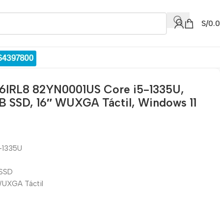
S/
0.
16IRL8 82YN0001US Core i5-1335U,
 SSD, 16″ WUXGA Táctil, Windows 11
5-1335U
 SSD
 WUXGA Táctil