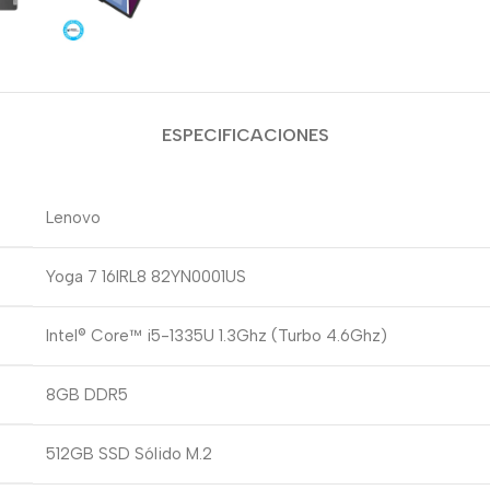
ESPECIFICACIONES
Lenovo
Yoga 7 16IRL8 82YN0001US
Intel® Core™ i5-1335U 1.3Ghz (Turbo 4.6Ghz)
8GB DDR5
512GB SSD Sólido M.2