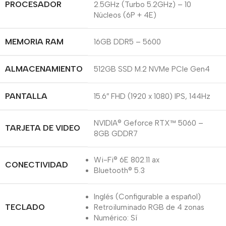
PROCESADOR
2.5GHz (Turbo 5.2GHz) – 10
Núcleos (6P + 4E)
MEMORIA RAM
16GB DDR5 – 5600
ALMACENAMIENTO
512GB SSD M.2 NVMe PCIe Gen4
PANTALLA
15.6″ FHD (1920 x 1080) IPS, 144Hz
NVIDIA® Geforce RTX™ 5060 –
TARJETA DE VIDEO
8GB GDDR7
Wi-Fi® 6E 802.11 ax
CONECTIVIDAD
Bluetooth® 5.3
Inglés (Configurable a español)
TECLADO
Retroiluminado RGB de 4 zonas
Numérico: Sí