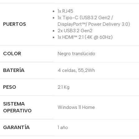
1x RJ45
1x Tipo-C (USB3.2 Gen2 /
PUERTOS
DisplayPort™/ Power Delivery 3.0)
2x USB3.2 Gen2
1x HDMI™ 2.1 (4K @ 60Hz)
COLOR
Negro translúcido
BATERÍA
4 celdas, 55,2Wh
PESO
2.1 Kg
SISTEMA
Windows 11 Home
OPERATIVO
GARANTÍA
1 año