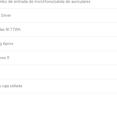
mbo de entrada de micrófono/salida de auriculares
 Silver
das 81.77Wh
Kg Aprox.
ws 11
 caja sellada