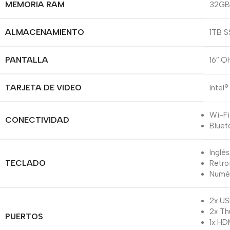
MEMORIA RAM
32GB
ALMACENAMIENTO
1TB S
PANTALLA
16″ Q
TARJETA DE VIDEO
Intel®
Wi-Fi
CONECTIVIDAD
Bluet
Inglé
TECLADO
Retro
Numér
2x US
2x Th
PUERTOS
1x HD