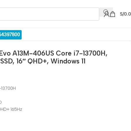
S/
0.
6 Evo A13M-406US Core i7-13700H,
SSD, 16″ QHD+, Windows 11
7-13700H
D
 QHD+ 165Hz