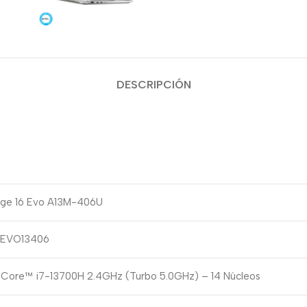
DESCRIPCIÓN
ige 16 Evo A13M-406U
6EVO13406
® Core™ i7-13700H 2.4GHz (Turbo 5.0GHz) – 14 Núcleos