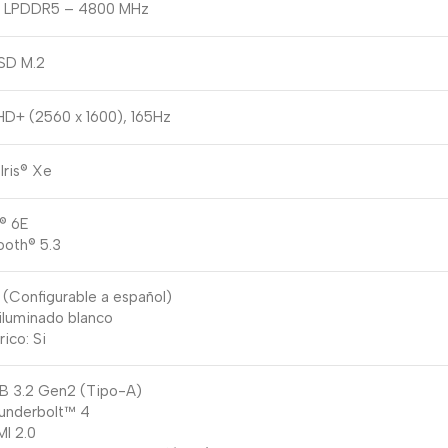
 LPDDR5 – 4800 MHz
SD M.2
HD+ (2560 x 1600), 165Hz
 Iris® Xe
® 6E
ooth® 5.3
s (Configurable a español)
iluminado blanco
ico: Si
B 3.2 Gen2 (Tipo-A)
underbolt™ 4
MI 2.0