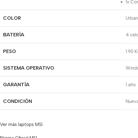
1x Co
COLOR
Urban
BATERÍA
4 cel
PESO
1.90 
SISTEMA OPERATIVO
Windo
GARANTÍA
1 año
CONDICIÓN
Nueva
Ver más laptops MSI