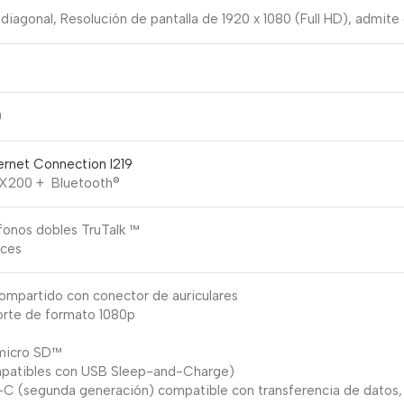
diagonal, Resolución de pantalla de 1920 x 1080 (Full HD), admite 
0
hernet Connection I219
 AX200 + Bluetooth®
onos dobles TruTalk ™
oces
compartido con conector de auriculares
porte de formato 1080p
s micro SD™
mpatibles con USB Sleep-and-Charge)
-C (segunda generación) compatible con transferencia de datos, 