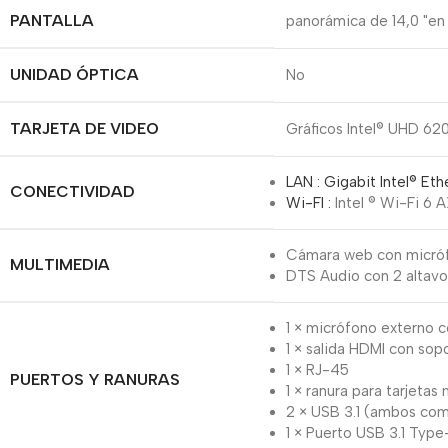
PANTALLA
panorámica de 14,0 "en 
UNIDAD ÓPTICA
No
TARJETA DE VIDEO
Gráficos Intel® UHD 62
LAN : Gigabit Intel® Et
CONECTIVIDAD
Wi-FI :
Intel ® Wi-Fi 6
Cámara web con micróf
MULTIMEDIA
DTS Audio con 2 altav
1 × micrófono externo 
1 × salida HDMI con so
1 × RJ-45
PUERTOS Y RANURAS
1 × ranura para tarjeta
2 × USB 3.1 (ambos co
1 × Puerto USB 3.1 Type