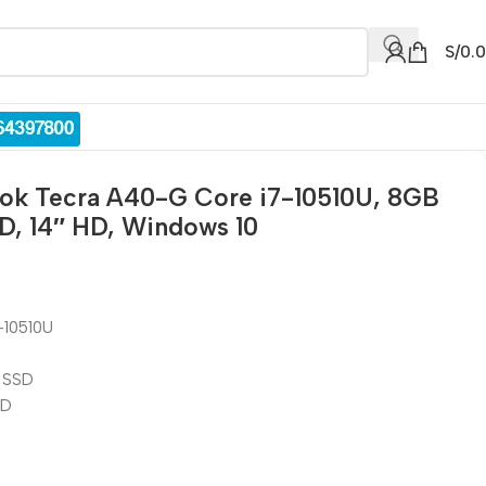
S/
0.
ok Tecra A40-G Core i7-10510U, 8GB
, 14″ HD, Windows 10
7-10510U
 SSD
HD